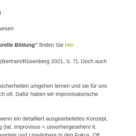
g
lwesen
urelle Bildung"
finden Sie
hier
.
 (Bertram/Rüsenberg 2021, S. 7). Doch auch
nsicherheiten umgehen lernen und sie für uns
h oft. Dafür haben wir improvisatorische
wenn ein detailliert ausgearbeitetes Konzept,
(lat. Improvisus = unvorhergesehen/ it.
rwartete und Unwägbare in den Fokus. Oft