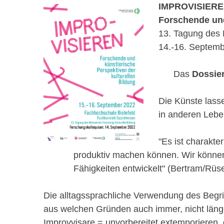
IMPROVISIER
Forschende und
13. Tagung des 
14.-16. Septemb
Das
Dossier
Die Künste lass
in anderen Lebe
"Es ist charakte
produktiv machen können. Wir können
Fähigkeiten entwickelt" (Bertram/Rüs
Die alltagssprachliche Verwendung des Begriff
aus welchen Gründen auch immer, nicht länge
Improvvisare = unvorbereitet extemporieren,