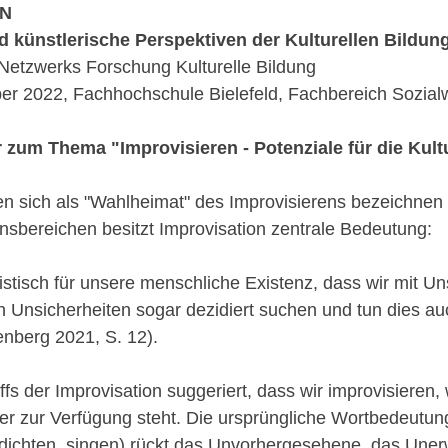
EN
 künstlerische Perspektiven der Kulturellen Bildun
Netzwerks Forschung Kulturelle Bildung
er 2022, Fachhochschule Bielefeld, Fachbereich Sozia
 zum Thema "Improvisieren - Potenziale für die Kult
en sich als "Wahlheimat" des Improvisierens bezeichnen
nsbereichen besitzt Improvisation zentrale Bedeutung:
ristisch für unsere menschliche Existenz, dass wir mit U
 Unsicherheiten sogar dezidiert suchen und tun dies auc
enberg 2021, S. 12).
s der Improvisation suggeriert, dass wir improvisieren, 
r zur Verfügung steht. Die ursprüngliche Wortbedeutung 
 dichten, singen) rückt das Unvorhergesehene, das Une