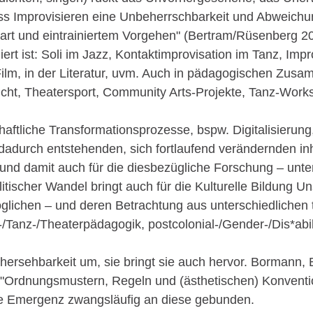
ass Improvisieren eine Unbeherrschbarkeit und Abweichu
rt und eintrainiertem Vorgehen" (Bertram/Rüsenberg 2021,
iert ist: Soli im Jazz, Kontaktimprovisation im Tanz, Im
ilm, in der Literatur, uvm. Auch in pädagogischen Zusa
icht, Theatersport, Community Arts-Projekte, Tanz-Wor
ftliche Transformationsprozesse, bspw. Digitalisierung,
 dadurch entstehenden, sich fortlaufend verändernden inh
 und damit auch für die diesbezügliche Forschung – unte
itischer Wandel bringt auch für die Kulturelle Bildung U
glichen – und deren Betrachtung aus unterschiedlichen
-/Tanz-/Theaterpädagogik, postcolonial-/Gender-/Dis*abil
rhersehbarkeit um, sie bringt sie auch hervor. Bormann,
n "Ordnungsmustern, Regeln und (ästhetischen) Konvent
re Emergenz zwangsläufig an diese gebunden.